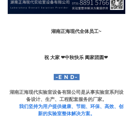
湖南正海现代全体员工~
祝 大家 ❤中秋快乐 阖家团圆❤
-E N D-
湖南正海现代实验室设备有限公司是从事实验室系列设
备设计、生产、工程配套服务的厂家。
我们坚持为用户提供健康、节能、环保、高效、创
新的实验室整体解决方案。