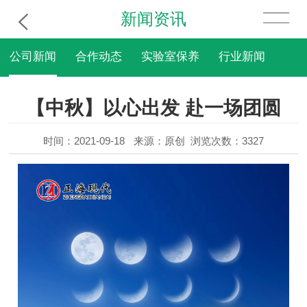
新闻资讯
公司新闻
合作动态
实验室保养
行业新闻
【中秋】以心出发 赴一场团圆
时间：2021-09-18
来源：原创
浏览次数：3327