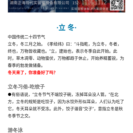
·
立 冬·
中国传统二十四节气
立冬，冬三月之始。《孝经纬》曰：“斗指乾，为立冬，冬者，
终也，万物皆收藏也。”立，建始也，表示冬季自此开始。此
时，草木凋零、动物蛰伏，万物都趋于休止，开始养精蓄锐，为
春季的勃发做储备。
冬天来了，你准备好了吗？
立冬习俗-吃饺子
●
有俗语说，“立冬节气不端饺子碗，冻掉耳朵没人管。
”在北
方，立冬的规矩是吃饺子，因为水饺外形似耳朵，人们认为吃了
它，冬天耳朵就不受冻。
此外，饺子谐音“交子”，意指立冬是秋
冬季节之交。
游冬泳