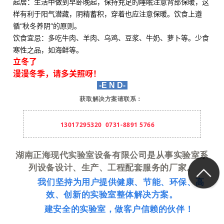
起居：生活中做到早卧晚起，保持充足的睡眠注意背部保暖，这
样有利于阳气潜藏，阴精蓄积，穿着也应注意保暖。饮食上遵
循“秋冬养阴”的原则。
饮食宜忌：多吃牛肉、羊肉、乌鸡、豆浆、牛奶、萝卜等。少食
寒性之品，如海鲜等。
立冬了
漫漫冬季，请多关照呀！
-E N D-
获取解决
方案
请联系：
13017295320 0731-8891 5766
湖南正海现代实验室设备有限公司是从事实验室系
列设备设计、生产、工程配套服务的厂家。
我们坚持为用户提供健康、节能、环保、高
效、创新的实验室整体解决方案。
建安全的实验室，做客户信赖的伙伴！