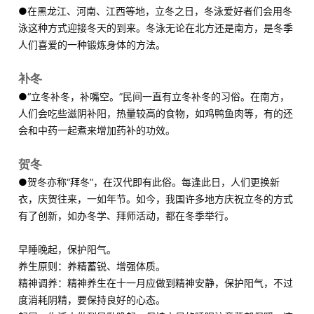
●
在黑龙江、河南、江西等地，立冬之日，冬泳爱好者们会用冬
泳这种方式迎接冬天的到来。
冬泳无论在北方还是南方，是冬季
人们喜爱的一种锻炼身体的方法。
补冬
●
“立冬补冬，补嘴空。”民间一直有立冬补冬的习俗。在南方，
人们会吃些滋阴补阳，热量较高的食物，如鸡鸭鱼肉等，有的还
会和中药一起煮来增加药补的功效。
贺冬
●
贺冬亦称“拜冬”，在汉代即有此俗。
每逢此日，人们更换新
衣，庆贺往来，一如年节。
如今，我国许多地方庆祝立冬的方式
有了创新，如办冬学、拜师活动，都在冬季举行。
早睡晚起，保护阳气。
养生原则：养精蓄锐、增强体质。
精神调养：精神养生在十一月应做到精神安静，保护阳气，不过
度消耗阴精，要保持良好的心态。